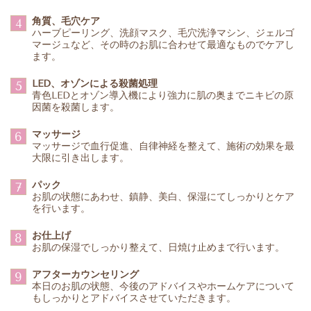
角質、毛穴ケア
4
ハーブピーリング、洗顔マスク、毛穴洗浄マシン、ジェルゴ
マージュなど、その時のお肌に合わせて最適なものでケアし
ます。
LED、オゾンによる殺菌処理
5
青色LEDとオゾン導入機により強力に肌の奥までニキビの原
因菌を殺菌します。
マッサージ
6
マッサージで血行促進、自律神経を整えて、施術の効果を最
大限に引き出します。
パック
7
お肌の状態にあわせ、鎮静、美白、保湿にてしっかりとケア
を行います。
お仕上げ
8
お肌の保湿でしっかり整えて、日焼け止めまで行います。
アフターカウンセリング
9
本日のお肌の状態、今後のアドバイスやホームケアについて
もしっかりとアドバイスさせていただきます。